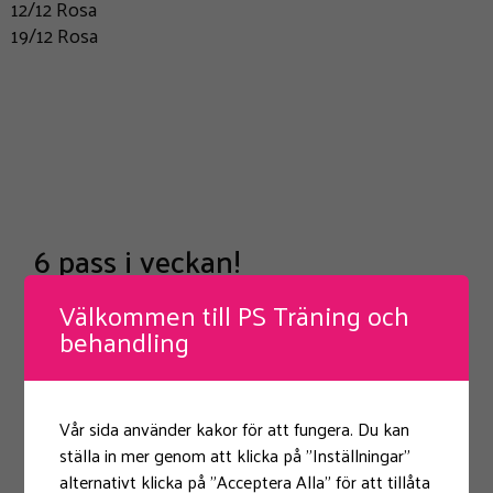
12/12 Rosa
19/12 Rosa
6 pass i veckan!
Välkommen till PS Träning och
behandling
Tisdagar 18:00-18:45
Tisdagar 19:00-19:45
Torsdagar 06:45-07:30
Fredagar 11:45-12:30
Vår sida använder kakor för att fungera. Du kan
ställa in mer genom att klicka på "Inställningar"
L
ördagar 8:45-9:30, 9:45-10:30
alternativt klicka på "Acceptera Alla" för att tillåta