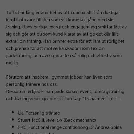
Tollis har lång erfarenhet av att coacha allt från duktiga
idrottsutövare till den som vill komma i gång med sin
träning. Hans härliga energi och engagemang smittar lätt av
sig och gör att du som kund klarar av att ge det där lilla
extra i din träning. Han brinner extra för att lära ut rörlighet
och prehab för att motverka skador inom tex din
padelträning, och även göra den så rolig och effektiv som
möjlig.
Förutom att inspirera i gymmet jobbar han även som
personlig tränare hos oss.
Dessutom erbjuder han padelkurser, event, företagsträning
och träningsresor genom sitt företag: ”Träna med Tollis”.
Lic. Personlig tränare
Stuart McGill, level 1-3 (Back mechanic)
FRC ,Functional range confitionong Dr Andrea Spina