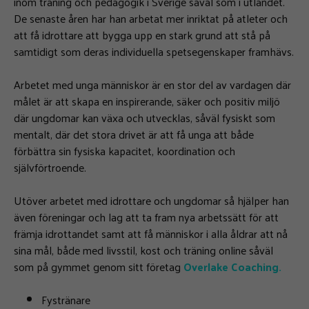
inom träning och pedagogik i Sverige såväl som i utlandet.
De senaste åren har han arbetat mer inriktat på atleter och
att få idrottare att bygga upp en stark grund att stå på
samtidigt som deras individuella spetsegenskaper framhävs.
Arbetet med unga människor är en stor del av vardagen där
målet är att skapa en inspirerande, säker och positiv miljö
där ungdomar kan växa och utvecklas, såväl fysiskt som
mentalt, där det stora drivet är att få unga att både
förbättra sin fysiska kapacitet, koordination och
självförtroende.
Utöver arbetet med idrottare och ungdomar så hjälper han
även föreningar och lag att ta fram nya arbetssätt för att
främja idrottandet samt att få människor i alla åldrar att nå
sina mål, både med livsstil, kost och träning online såväl
som på gymmet genom sitt företag
Overlake Coaching.
Fystränare