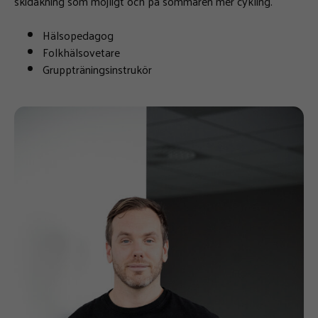
skidåkning som möjligt och på sommaren mer cykling.
Hälsopedagog
Folkhälsovetare
Gruppträningsinstrukör